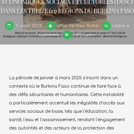
ECONOMIQUES, SOCIAUX ET CULTURELS (DESC)
DANS LES TREIZE (13) REGIONS DU BURKINA FASO
11 août 2025
Jean de Dieu Some
Leave a
on
Comment
1391 views
RAPPORT
N°
2
SUR
LA
REALISATION
La période de janvier à mars 2025 s’inscrit dans un
DES
contexte où le Burkina Faso continue de faire face à
DROITS
des défis sécuritaires et humanitaires. Cette instabilité
ECONOMIQUES,
a particulièrement accentué les inégalités d’accès aux
SOCIAUX
services sociaux de base, tels que l’éducation, la
ET
santé, l’eau et l’assainissement, rendant l’engagement
CULTURELS
(DESC)
des autorités et des acteurs de la protection des