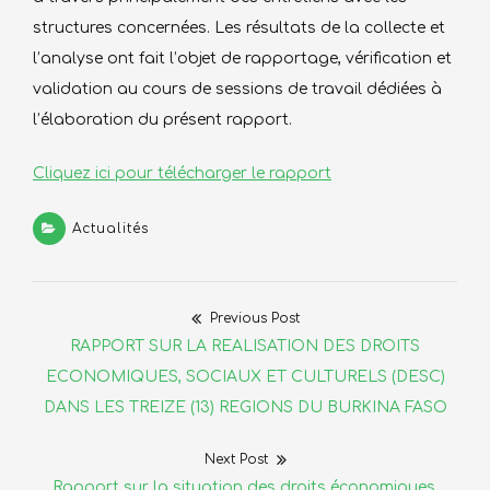
structures concernées. Les résultats de la collecte et
l’analyse ont fait l’objet de rapportage, vérification et
validation au cours de sessions de travail dédiées à
l’élaboration du présent rapport.
Cliquez ici pour télécharger le rapport
Actualités
Previous Post
Navigation
Previous
RAPPORT SUR LA REALISATION DES DROITS
de
post:
ECONOMIQUES, SOCIAUX ET CULTURELS (DESC)
DANS LES TREIZE (13) REGIONS DU BURKINA FASO
l’article
Next Post
Next
Rapport sur la situation des droits économiques,