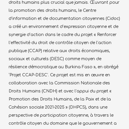
DANS
droits humains plus crucial que jamais. Œuvrant pour
LES
la promotion des droits humains, le Centre
TREIZE
d’information et de documentation citoyennes (Cidoc)
(13)
a créé un environnement d’expression citoyenne et de
REGIONS
synergie d’action dans le cadre du projet « Renforcer
DU
BURKINA
l’effectivité du droit de contrôle citoyen de l’action
FASO
publique (CCAP) relative aux droits économiques,
sociaux et culturels (DESC) comme moyen de
résilience démocratique au Burkina Faso », en abrégé
‘Projet CCAP-DESC’. Ce projet est mis en œuvre en
collaboration avec la Commission Nationale des
Droits Humains (CNDH) et avec l’appui du projet «
Promotion des Droits Humains, de la Paix et de la
Cohésion sociale 2021-2025 » (DHPCS), dans une
perspective de participation citoyenne, à travers le
contrôle citoyen du domaine que le gouvernement a