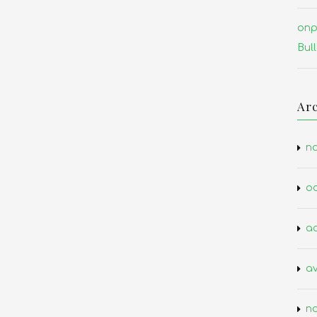
опр
Bull
Arc
n
oc
a
av
n