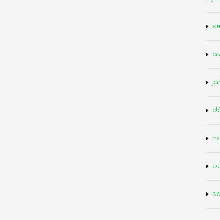
s
av
ja
d
n
oc
s