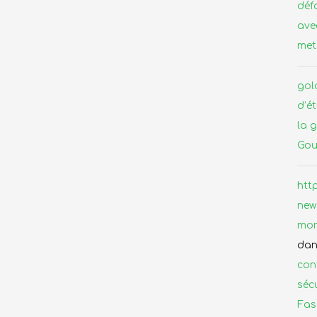
déf
ave
met
gol
d’é
la 
Gou
htt
new
mor
da
con
séc
Faso