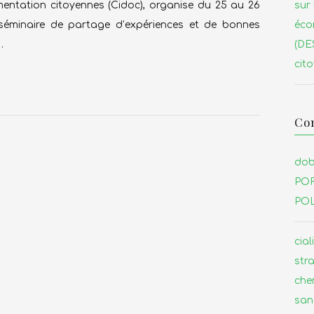
sur 
entation citoyennes (Cidoc), organise du 25 au 26
éco
minaire de partage d’expériences et de bonnes
(DE
…
cito
Co
dob
POR
POL
cial
stra
chem
san