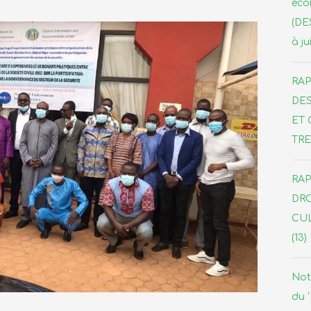
éco
:
(DE
Les
à ju
OSC
de
la
RAP
région
DE
du
ET 
Liptako-
TRE
Gourma
partagent
leurs
RAP
expériences
DRO
CUL
(13
Not
du 