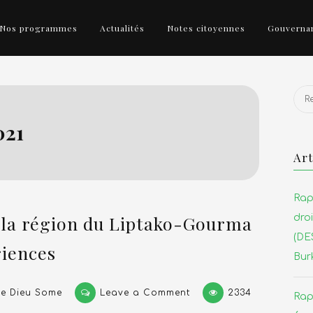
Nos programmes
Actualités
Notes citoyennes
Gouvernan
r!
Rech
021
Art
Rap
e la région du Liptako-Gourma
dro
(DES
riences
Bur
on
e Dieu Some
Leave a Comment
2334
Rap
Sécurité