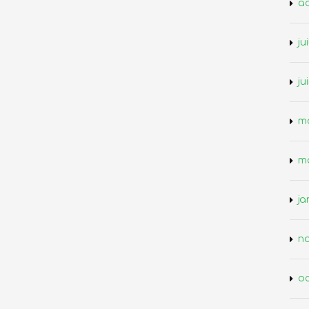
ao
ju
ju
ma
m
ja
n
oc