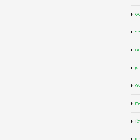
oc
s
a
ju
av
m
fé
ja