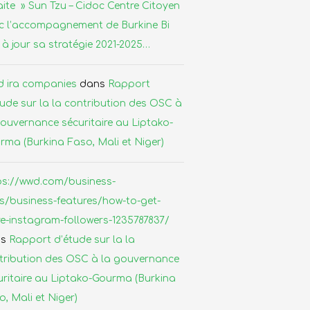
aite » Sun Tzu – Cidoc Centre Citoyen
c l’accompagnement de Burkine Bi
 à jour sa stratégie 2021-2025…
d ira companies
dans
Rapport
tude sur la la contribution des OSC à
gouvernance sécuritaire au Liptako-
rma (Burkina Faso, Mali et Niger)
ps://wwd.com/business-
s/business-features/how-to-get-
e-instagram-followers-1235787837/
ns
Rapport d’étude sur la la
tribution des OSC à la gouvernance
uritaire au Liptako-Gourma (Burkina
, Mali et Niger)