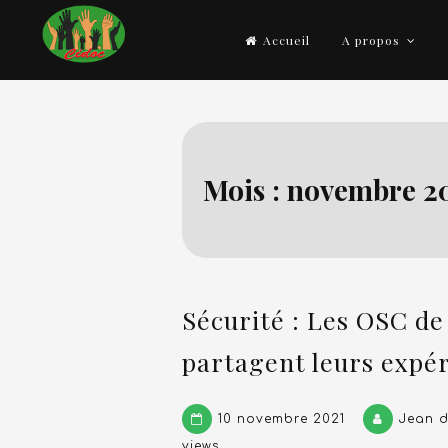
Skip
Accueil
A propos
to
content
Cidoc
Connaissances, aptitudes et outils pour agi
Mois :
novembre 2
Sécurité : Les OSC d
partagent leurs expé
10 novembre 2021
Jean d
views